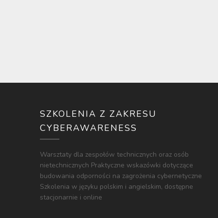
SZKOLENIA Z ZAKRESU
CYBERAWARENESS
Warsztaty dla zespołów technicznych oraz osób
nietechnicznych Praktyczne wskazówki dotyczące
budowania odporności na zagrożenia cybernetyczne
Szkolenia w języku polskim i angielskim, dostępne
stacjonarnie i online