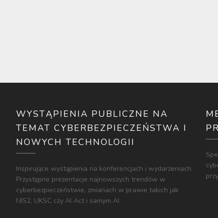
WYSTĄPIENIA PUBLICZNE NA
M
TEMAT CYBERBEZPIECZEŃSTWA I
P
NOWYCH TECHNOLOGII
Spe
cyb
Inspirujące wystąpienia na konferencjach i wydarzeniach.
prz
Przystępne prezentacje najnowszych trendów w
cyberbezpieczeństwie, zmianach w prawie takich jak
NIS2, UKSC czy AI Act i samym AI