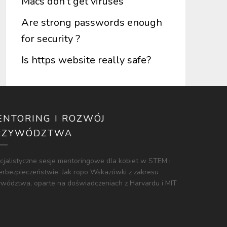
Macs don’t get viruses
Are strong passwords enough
for security ?
Is https website really safe?
ENTORING I ROZWÓJ
RZYWÓDZTWA
cjalistyczne sesje mentoringowe dla kobiet w STEM i
erbezpieczeństwie. Jak ropo Wskazówki z zakresu
ywództwa, oparte na doświadczeniach z Harvardu i MIT